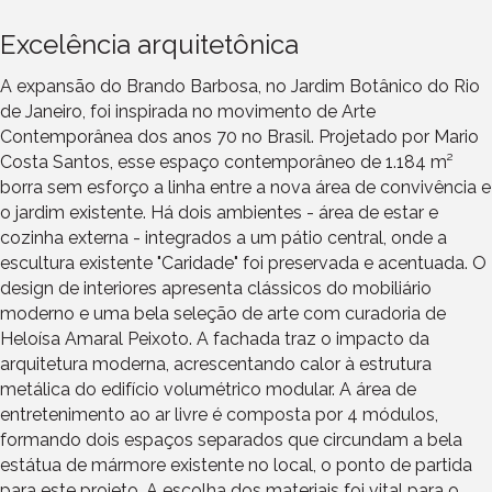
Excelência arquitetônica
A expansão do Brando Barbosa, no Jardim Botânico do Rio
de Janeiro, foi inspirada no movimento de Arte
Contemporânea dos anos 70 no Brasil. Projetado por Mario
Costa Santos, esse espaço contemporâneo de 1.184 m²
borra sem esforço a linha entre a nova área de convivência e
o jardim existente. Há dois ambientes - área de estar e
cozinha externa - integrados a um pátio central, onde a
escultura existente "Caridade" foi preservada e acentuada. O
design de interiores apresenta clássicos do mobiliário
moderno e uma bela seleção de arte com curadoria de
Heloísa Amaral Peixoto. A fachada traz o impacto da
arquitetura moderna, acrescentando calor à estrutura
metálica do edifício volumétrico modular. A área de
entretenimento ao ar livre é composta por 4 módulos,
formando dois espaços separados que circundam a bela
estátua de mármore existente no local, o ponto de partida
para este projeto. A escolha dos materiais foi vital para o