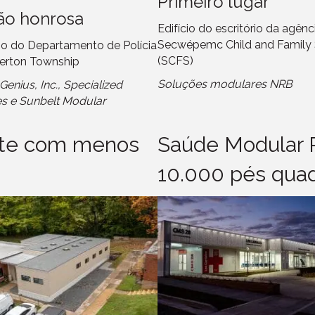
Primeiro lugar
o honrosa
Edifício do escritório da agênc
Secwépemc Child and Family 
o do Departamento de Polícia
(SCFS)
erton Township
Soluções modulares NRB
enius, Inc., Specialized
es e Sunbelt Modular
nte com menos
Saúde Modular 
10.000 pés quad