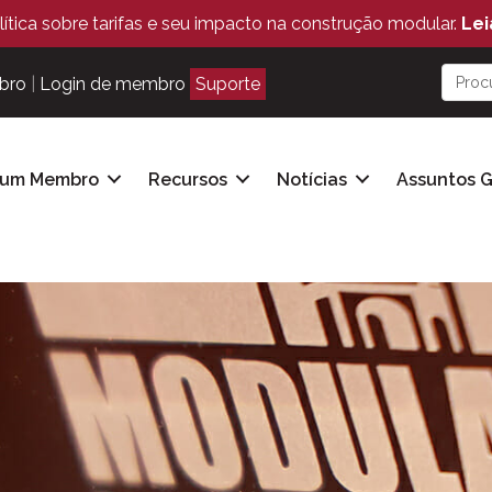
ítica sobre tarifas e seu impacto na construção modular.
Lei
bro
|
Login de membro
Suporte
 um Membro
Recursos
Notícias
Assuntos 