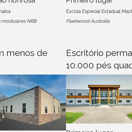
o honrosa
Primeiro lugar
halsa
Escola Especial Estadual Mac
s modulares NRB
Fleetwood Austrália
om menos de
Escritório perm
10.000 pés quad