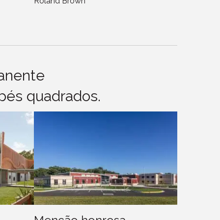
Roland Brown
anente
pés quadrados.