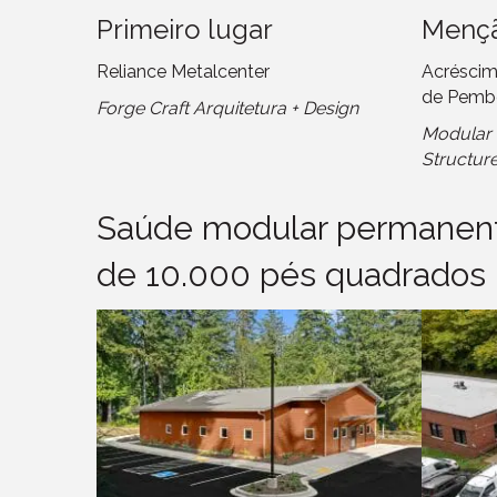
Primeiro lugar
Mençã
Reliance Metalcenter
Acréscim
de Pemb
Forge Craft Arquitetura + Design
Modular G
Structur
Saúde modular permane
de 10.000 pés quadrados