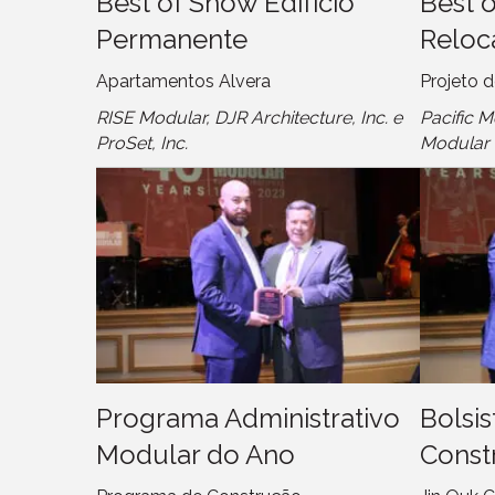
Best of Show Edifício
Best o
Permanente
Reloc
Apartamentos Alvera
Projeto 
RISE Modular, DJR Architecture, Inc. e
Pacific M
ProSet, Inc.
Modular
Programa Administrativo
Bolsi
Modular do Ano
Const