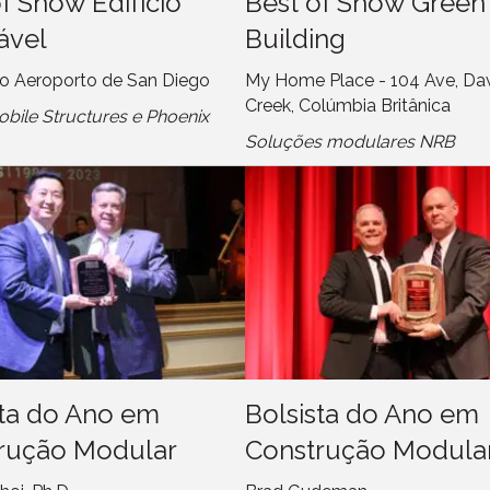
f Show Edifício
Best of Show Green
ável
Building
do Aeroporto de San Diego
My Home Place - 104 Ave, D
Creek, Colúmbia Britânica
obile Structures e Phoenix
Soluções modulares NRB
sta do Ano em
Bolsista do Ano em
rução Modular
Construção Modula