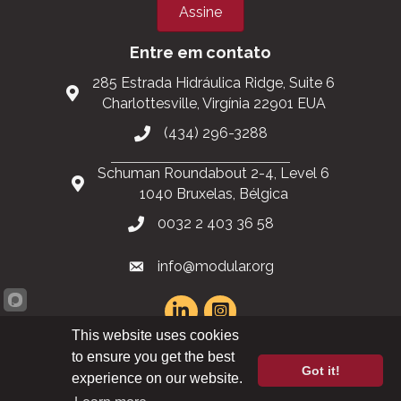
Assine
Entre em contato
285 Estrada Hidráulica Ridge, Suite 6
Charlottesville, Virgínia 22901 EUA
(434) 296-3288
Schuman Roundabout 2-4, Level 6
1040 Bruxelas, Bélgica
0032 2 403 36 58
info@modular.org
This website uses cookies
Mapa do site XML
|
Mapa do site HTML
to ensure you get the best
Got it!
experience on our website.
©
2026
Modular Building Institute. Todos os direitos reservados |
Política de