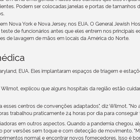
 clientes. Podem ser colocadas janelas e portas de tamanhos
s.
m em Nova York e Nova Jersey, nos EUA. O General Jewish Ho
e teste de funcionários antes que eles entrem nos principais 
es de lavagem de mãos em locais da América do Norte.
médica
aryland, EUA. Eles implantaram espaços de triagem e esta
hy Wilmot, explicou que alguns hospitais da região estão cu
a esses centros de convenções adaptados", diz Wilmot. "No au
ras trabalhou praticamente 24 horas por dia para conseguir
adoras em outros aspectos. Quando a pandemia chegou, alg
 por versões sem toque e com detecção de movimento. "Mas es
uprimentos normal e encontrar novos fornecedores. Isso é b