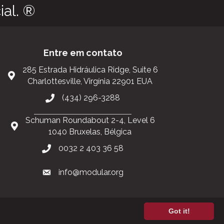
al. ®
Entre em contato
285 Estrada Hidráulica Ridge, Suite 6
Charlottesville, Virgínia 22901 EUA
(434) 296-3288
Schuman Roundabout 2-4, Level 6
1040 Bruxelas, Bélgica
0032 2 403 36 58
info@modular.org
Got it!