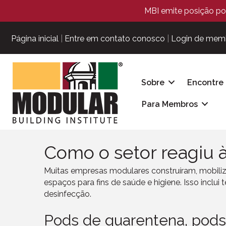
MBI emite posição pol
Página inicial
|
Entre em contato conosco
|
Login de mem
Sobre
Encontre
Para Membros
Como o setor reagiu 
Muitas empresas modulares construíram, mobil
espaços para fins de saúde e higiene. Isso inclu
desinfecção.
Pods de quarentena, pods