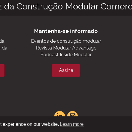
z da Construção Modular Comerci
Mantenha-se informado
da
Eventos de construção modular
o da
Revista Modular Advantage
Podcast Inside Modular
Assine
t experience on our website.
Learn more
Mapa do site XML
|
Mapa do site HTML