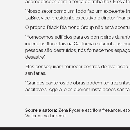
acomodações para a força de trabalho). Eles at
"Nosso setor como um todo faz um excelente traba
LaBrie, vice-presidente executivo e diretor fina
O próprio Black Diamond Group não está acostu
"Fornecemos edifícios para os bombeiros durante 
incêndios florestais na Califórnia e durante os
pessoas são destruídos, nós fornecemos espaço
desastre."
Eles conseguiram fornecer centros de avaliaçã
sanitárias.
"Grandes canteiros de obras podem ter trezentas
aceitáveis. Agora, eles querem instalações sanit
Sobre a autora:
Zena Ryder é escritora freelancer, e
Writer
ou no
LinkedIn.