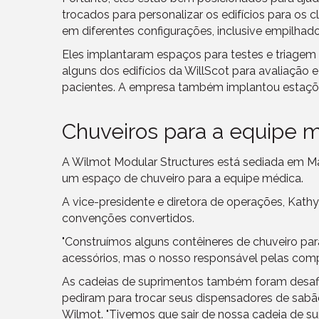
trocados para personalizar os edifícios para os
em diferentes configurações, inclusive empilhado
Eles implantaram espaços para testes e triage
alguns dos edifícios da WillScot para avaliação 
pacientes. A empresa também implantou estaçõ
Chuveiros para a equipe 
A Wilmot Modular Structures está sediada em M
um espaço de chuveiro para a equipe médica.
A vice-presidente e diretora de operações, Kat
convenções convertidos.
"Construímos alguns contêineres de chuveiro par
acessórios, mas o nosso responsável pelas comp
As cadeias de suprimentos também foram desafi
pediram para trocar seus dispensadores de sabão
Wilmot. "Tivemos que sair de nossa cadeia de s