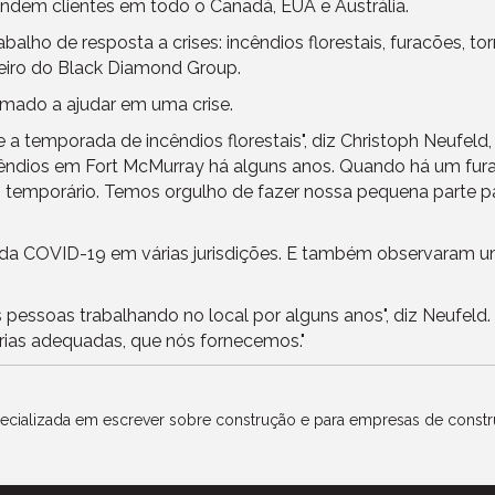
endem clientes em todo o Canadá, EUA e Austrália.
lho de resposta a crises: incêndios florestais, furacões, t
nceiro do Black Diamond Group.
mado a ajudar em uma crise.
a temporada de incêndios florestais", diz Christoph Neufeld,
 incêndios em Fort McMurray há alguns anos. Quando há um fur
 temporário. Temos orgulho de fazer nossa pequena parte p
o da COVID-19 em várias jurisdições. E também observaram
 pessoas trabalhando no local por alguns anos", diz Neufeld.
árias adequadas, que nós fornecemos."
specializada em escrever sobre construção e para empresas de cons