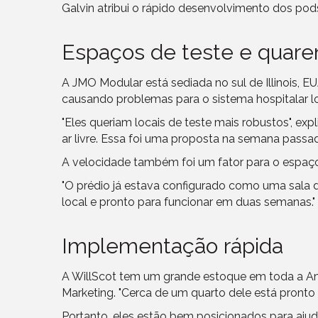
Galvin atribui o rápido desenvolvimento dos pods
Espaços de teste e quare
A JMO Modular está sediada no sul de Illinois, E
causando problemas para o sistema hospitalar l
"Eles queriam locais de teste mais robustos", exp
ar livre. Essa foi uma proposta na semana passa
A velocidade também foi um fator para o espaço
"O prédio já estava configurado como uma sala d
local e pronto para funcionar em duas semanas."
Implementação rápida
A WillScot tem um grande estoque em toda a Amé
Marketing. "Cerca de um quarto dele está pron
Portanto, eles estão bem posicionados para ajud