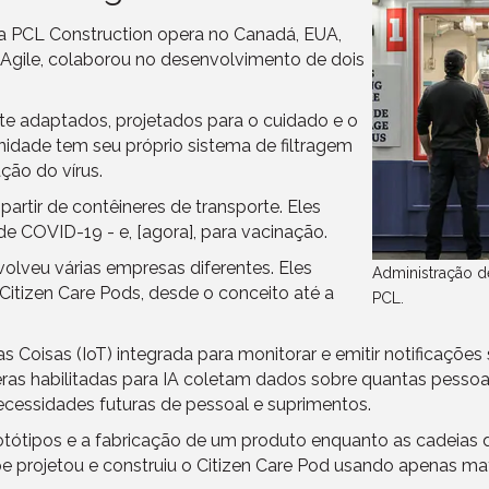
a PCL Construction opera no Canadá, EUA,
 Agile, colaborou no desenvolvimento de dois
te adaptados, projetados para o cuidado e o
idade tem seu próprio sistema de filtragem
ção do vírus.
artir de contêineres de transporte. Eles
e COVID-19 - e, [agora], para vacinação.
volveu várias empresas diferentes. Eles
Administração 
tizen Care Pods, desde o conceito até a
PCL.
 Coisas (IoT) integrada para monitorar e emitir notificaçõe
eras habilitadas para IA coletam dados sobre quantas pesso
cessidades futuras de pessoal e suprimentos.
otótipos e a fabricação de um produto enquanto as cadeias d
ipe projetou e construiu o Citizen Care Pod usando apenas mat