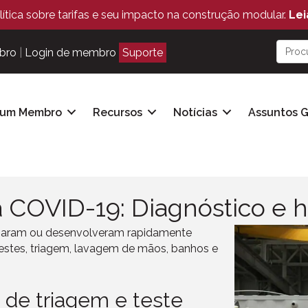
ítica sobre tarifas e seu impacto na construção modular.
Lei
bro
|
Login de membro
Suporte
 um Membro
Recursos
Notícias
Assuntos 
à COVID-19: Diagnóstico e 
izaram ou desenvolveram rapidamente
i testes, triagem, lavagem de mãos, banhos e
 de triagem e teste