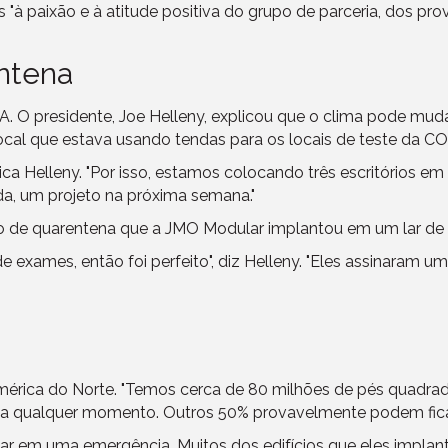
 "à paixão e à atitude positiva do grupo de parceria, dos pro
ntena
UA. O presidente, Joe Helleny, explicou que o clima pode mud
ocal que estava usando tendas para os locais de teste da C
lica Helleny. "Por isso, estamos colocando três escritórios e
da, um projeto na próxima semana."
 de quarentena que a JMO Modular implantou em um lar de ve
e exames, então foi perfeito", diz Helleny. "Eles assinaram
rica do Norte. "Temos cerca de 80 milhões de pés quadrados
to a qualquer momento. Outros 50% provavelmente podem fic
ar em uma emergência. Muitos dos edifícios que eles implan