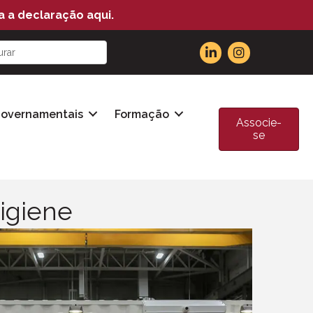
a a declaração aqui.
Governamentais
Formação
Associe-
se
higiene