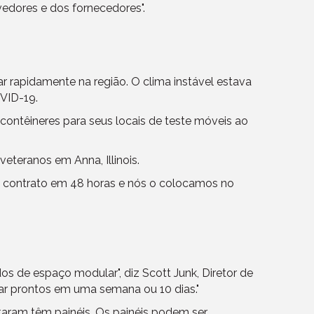
vedores e dos fornecedores".
ar rapidamente na região. O clima instável estava
OVID-19.
m contêineres para seus locais de teste móveis ao
teranos em Anna, Illinois.
 um contrato em 48 horas e nós o colocamos no
 de espaço modular", diz Scott Junk, Diretor de
ar prontos em uma semana ou 10 dias."
taram têm painéis. Os painéis podem ser