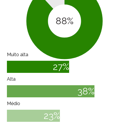
88
%
Muito alta
27
%
Alta
38
%
Médio
23
%