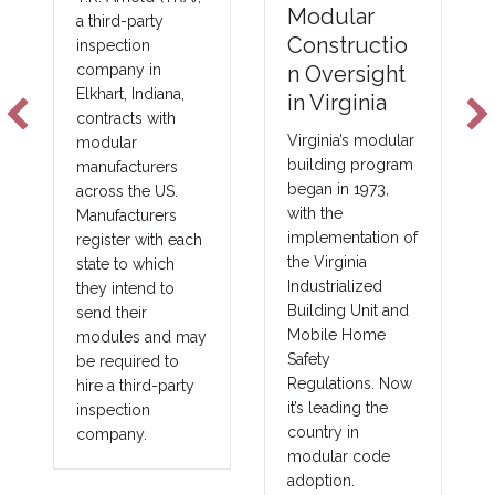
Emerging
Modular
NFPA-275
Constructio
Foam Plastic
n Oversight
Technologie
in Virginia
s
Virginia’s modular
building program
New fire barrier
began in 1973,
technologies are
with the
improving total
implementation of
costs and margins
the Virginia
in major areas of
Industrialized
construction, such
Building Unit and
as commercial,
Mobile Home
government,
Safety
union and
Regulations. Now
prevailing wage
it’s leading the
projects. These
country in
benefits translate
modular code
into other large
adoption.
fringe areas, such