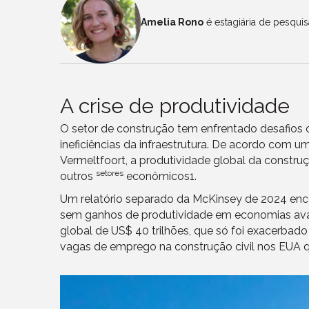
Amelia Rono
é estagiária de pesqui
A crise de produtividade
O setor de construção tem enfrentado desafios
ineficiências da infraestrutura. De acordo com 
Vermeltfoort, a produtividade global da const
setores
outros
econômicos1.
Um relatório separado da McKinsey de 2024 enco
sem ganhos de produtividade em economias avan
global de US$ 40 trilhões, que só foi exacerbad
vagas de emprego na construção civil nos EUA q