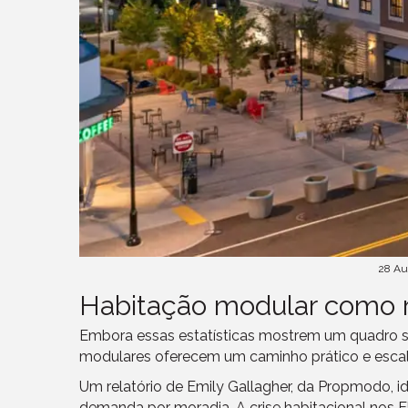
28 Au
Habitação modular como 
Embora essas estatísticas mostrem um quadro 
modulares oferecem um caminho prático e escal
Um relatório de Emily Gallagher, da Propmodo, i
demanda por moradia. A crise habitacional no