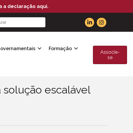
a a declaração aqui.
Governamentais
Formação
Associe-
se
 solução escalável