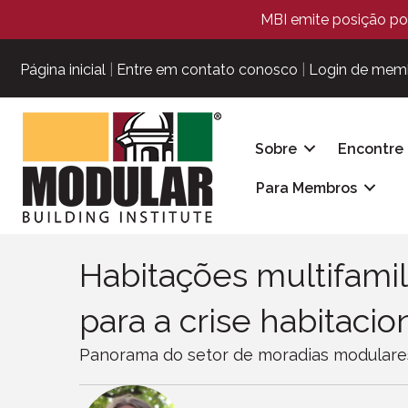
MBI emite posição pol
Página inicial
|
Entre em contato conosco
|
Login de mem
Sobre
Encontre
Para Membros
Habitações multifami
para a crise habitacio
Panorama do setor de moradias modulare