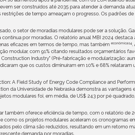
devem ser construídos até 2035 para atender à demanda atu
 as restrições de tempo ameaçam o progresso. Os padrões de
ssado, o setor de moradias modulares pode ser a solução. Ga
contínua por moradias. O relatório anual MBI 2024 destaca 
econômicas4
penas eficazes em termos de tempo, mas também
.
ão modular, com 91% citando resultados orçamentários favor
he Construction Industry" (Pré-fabricação e modularização: a
indicaram que os custos diminuíram em 10% e 68% relataram
ction: A Field Study of Energy Code Compliance and Perform
uction da Universidade de Nebraska demonstra as vantagens
ojetos modulares foi, em média, de US$ 243 por pé quadra
lar também oferece eficiência de tempo, com o relatório d
creve como os projetos modulares aceleram os cronogramas 
sados pelo clima são reduzidos, resultando em um retorno m
crescente demanda por moradias.