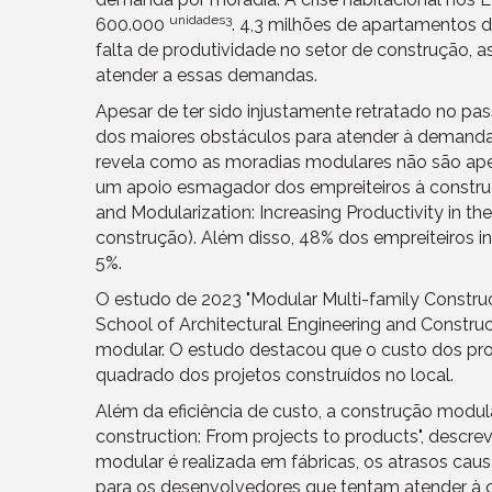
unidades3
600.000
. 4,3 milhões de apartamentos 
falta de produtividade no setor de construção,
atender a essas demandas.
Apesar de ter sido injustamente retratado no pa
dos maiores obstáculos para atender à demanda 
revela como as moradias modulares não são a
um apoio esmagador dos empreiteiros à construç
and Modularization: Increasing Productivity in t
construção). Além disso, 48% dos empreiteiros 
5%.
O estudo de 2023 "Modular Multi-family Constru
School of Architectural Engineering and Constr
modular. O estudo destacou que o custo dos pr
quadrado dos projetos construídos no local.
Além da eficiência de custo, a construção modu
construction: From projects to products", des
modular é realizada em fábricas, os atrasos cau
para os desenvolvedores que tentam atender à 