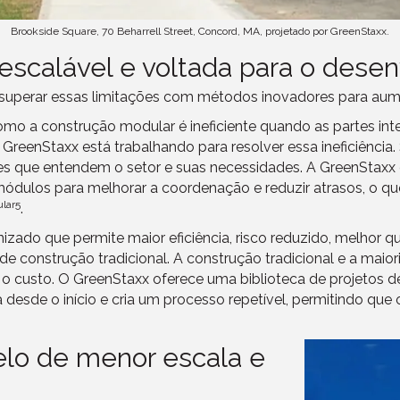
Brookside Square, 70 Beharrell Street, Concord, MA, projetado por GreenStaxx.
escalável e voltada para o dese
superar essas limitações com métodos inovadores para aumen
omo a construção modular é ineficiente quando as partes in
 GreenStaxx está trabalhando para resolver essa ineficiência
 que entendem o setor e suas necessidades. A GreenStaxx e
 módulos para melhorar a coordenação e reduzir atrasos, o 
lar5
.
zado que permite maior eficiência, risco reduzido, melhor q
r de construção tradicional. A construção tradicional e a ma
o custo. O GreenStaxx oferece uma biblioteca de projetos 
 desde o início e cria um processo repetível, permitindo q
lo de menor escala e