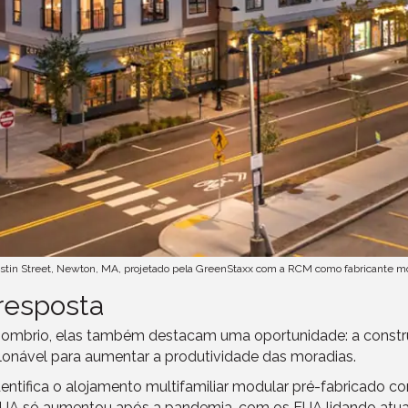
stin Street, Newton, MA, projetado pela GreenStaxx com a RCM como fabricante mo
resposta
sombrio, elas também destacam uma oportunidade: a constr
onável para aumentar a produtividade das moradias.
dentifica o alojamento multifamiliar modular pré-fabricado 
s EUA só aumentou após a pandemia, com os EUA lidando a