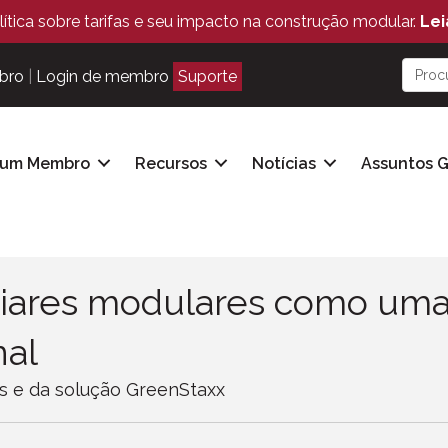
ítica sobre tarifas e seu impacto na construção modular.
Lei
bro
|
Login de membro
Suporte
 um Membro
Recursos
Notícias
Assuntos 
liares modulares como uma
nal
s e da solução GreenStaxx