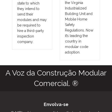
the Virginia
state to which
in m
Industrialized
they intend to
con
Building Unit and
send their
as 
Mobile Home
modules and may
gov
Safety
be required to
uni
Regulations. Now
hire a third-party
pre
it’s leading the
inspection
pro
country in
company.
bene
modular code
into
adoption.
frin
as a
com
stor
gro
outb
mili
avia
A Voz da Construção Modular
Comercial. ®