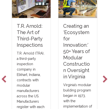
Un
Creating an
T.R. Arnold:
ng
‘Ecosystem
The Art of
Ba
for
Third-Party
Co
Innovation:’
Inspections
Me
50+ Years of
T.R. Arnold (TRA),
Em
Modular
a third-party
NF
Constructio
inspection
Fo
n Oversight
company in
Elkhart, Indiana,
Te
in Virginia
contracts with
s
Virginia’s modular
modular
building program
manufacturers
New 
began in 1973,
across the US.
tec
with the
Manufacturers
imp
implementation of
register with each
cos