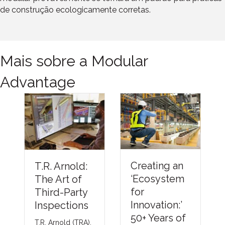
de construção ecologicamente corretas.
Mais sobre a Modular
Advantage
Understa
Creating an
R. Arnold:
ng Therm
‘Ecosystem
e Art of
Barriers
for
ird-Party
Complia
Innovation:’
spections
Methods
50+ Years of
. Arnold (TRA),