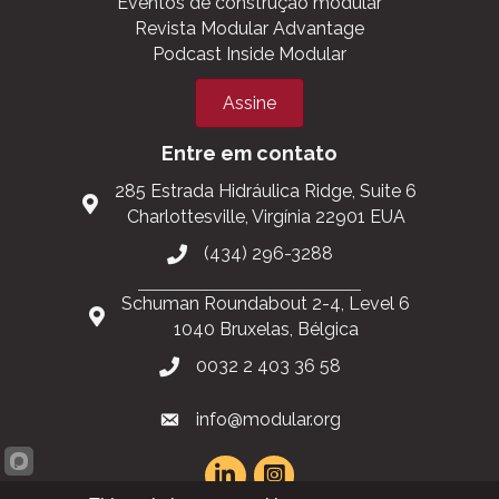
Participe da MBI
Support the Industry
Mantenha-se informado
Eventos de construção modular
Revista Modular Advantage
Podcast Inside Modular
Assine
Entre em contato
285 Estrada Hidráulica Ridge, Suite 6
Charlottesville, Virgínia 22901 EUA
(434) 296-3288
Schuman Roundabout 2-4, Level 6
1040 Bruxelas, Bélgica