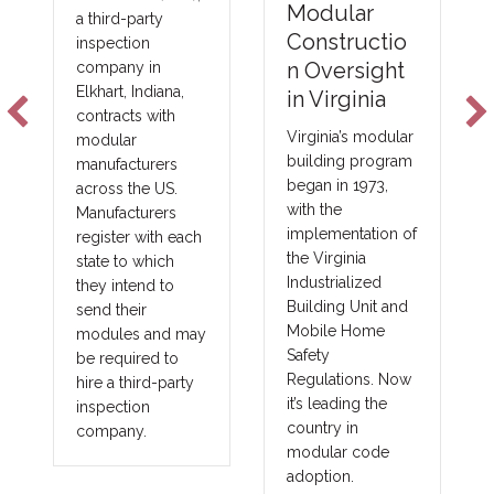
Emergin
Modular
hird-party
NFPA-27
Constructio
pection
Foam Plas
n Oversight
mpany in
hart, Indiana,
Technolo
in Virginia
tracts with
s
Virginia’s modular
dular
building program
ufacturers
New fire barri
began in 1973,
oss the US.
technologies 
with the
ufacturers
improving tot
implementation of
ister with each
costs and ma
the Virginia
te to which
in major areas
Industrialized
y intend to
construction,
Building Unit and
d their
as commercia
Mobile Home
dules and may
government,
Safety
required to
union and
Regulations. Now
e a third-party
prevailing wa
it’s leading the
pection
projects. The
country in
mpany.
benefits trans
modular code
into other lar
adoption.
fringe areas, 