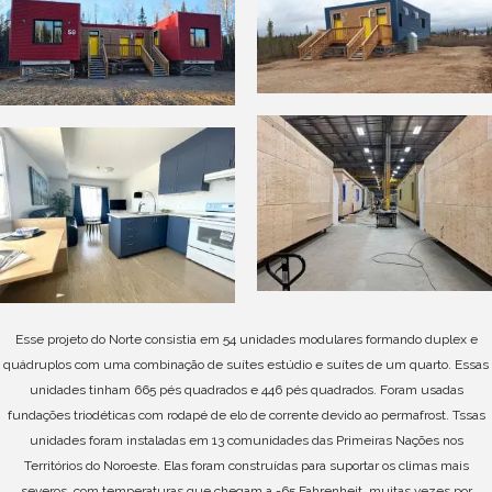
Esse projeto do Norte consistia em 54 unidades modulares formando duplex e
quádruplos com uma combinação de suítes estúdio e suítes de um quarto. Essas
unidades tinham 665 pés quadrados e 446 pés quadrados. Foram usadas
fundações triodéticas com rodapé de elo de corrente devido ao permafrost. T
ssas
unidades foram instaladas em 13 comunidades das Primeiras Nações nos
Territórios do Noroeste. Elas foram construídas para suportar os climas mais
severos, com temperaturas que chegam a -65 Fahrenheit, muitas vezes por